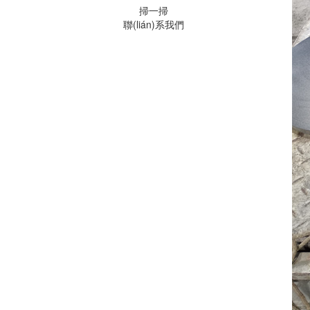
掃一掃
聯(lián)系我們