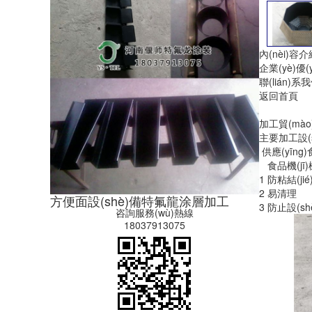
內(nèi)容介
企業(yè)優(
聯(lián)系
返回首頁
加工貿(mà
主要加工設(s
供應(yīng
食品機(jī)
1 防粘結(jié
2 易清理
方便面設(shè)備特氟龍涂層加工
3 防止設(sh
咨詢服務(wù)熱線
18037913075