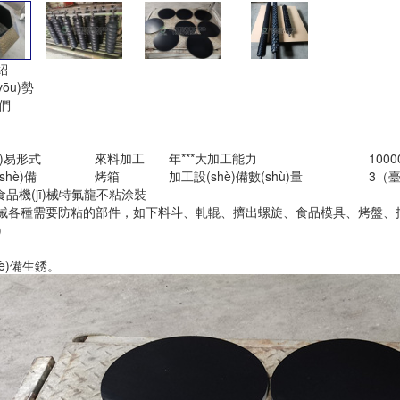
紹
yōu)勢
我們
o)易形式
來料加工
年***大加工能力
1000
hè)備
烤箱
加工設(shè)備數(shù)量
3（臺
)食品機(jī)械特氟龍不粘涂裝
械各種需要防粘的部件，如下料斗、軋輥、擠出螺旋、食品模具、烤盤
)
è)備生銹。