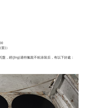
00
(套)）
、托盤，經(jīng)過特氟龍不粘涂裝后，有以下好處：