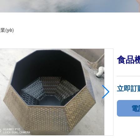
(yè)
食品機
立即訂
電話