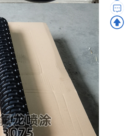
掃碼
留言
TOP