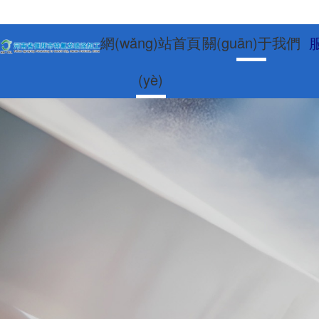
網(wǎng)站首頁
關(guān)于我們
(yè)