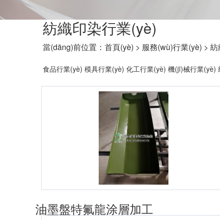
紡織印染行業(yè)
當(dāng)前位置：
首頁(yè)
>
服務(wù)行業(yè)
>
紡
食品行業(yè)
模具行業(yè)
化工行業(yè)
機(jī)械行業(yè)
油墨盤特氟龍涂層加工