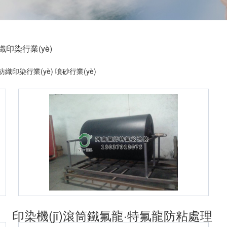
織印染行業(yè)
紡織印染行業(yè)
噴砂行業(yè)
印染機(jī)滾筒鐵氟龍·特氟龍防粘處理