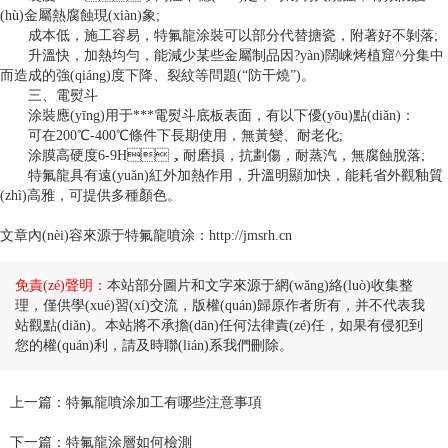
(hù)金屬熱腐蝕現(xiàn)象;
成本低，施工容易，特氟龍涂裝可以部分代替搪瓷，附著好不剝落;
升溫快，加熱均勻，能減少某些金屬制品因?yàn)闊崃烤植窟^分集中
而造成的強(qiáng)度下降、裂紋等問題(“防干燒”)。
三、電熨斗
涂裝應(yīng)用于***電熨斗底板表面，有以下優(yōu)點(diǎn)：
可在200℃-400℃條件下長期使用，無黃變、耐老化;
涂膜高硬度6-9H，耐磨損，抗劃傷，耐蒸汽，無腐蝕脫落;
特氟龍具有遠(yuǎn)紅外加熱作用，升溫明顯加快，能耗省外觀釉質
(zhì)高雅，可提供多種顏色。
文章內(nèi)容來源于特氟龍噴涂：
http://jmsrh.cn
免責(zé)聲明：
本站部分圖片和文字來源于網(wǎng)絡(luò)收集整
理，僅供學(xué)習(xí)交流，版權(quán)歸原作者所有，并不代表我
站觀點(diǎn)。本站將不承擔(dān)任何法律責(zé)任，如果有侵犯到
您的權(quán)利，請及時聯(lián)系我們刪除。
上一篇：
特氟龍噴涂加工有哪些注意事項
下一篇：
特氟龍涂層如何檢測