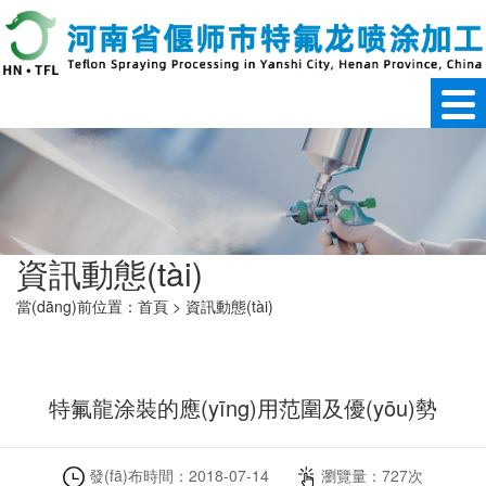
資訊動態(tài)
當(dāng)前位置：
首頁
>
資訊動態(tài)
特氟龍涂裝的應(yīng)用范圍及優(yōu)勢
發(fā)布時間：
2018-07-14
瀏覽量：
727
次