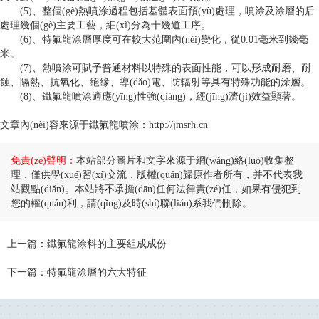
(5)、整個(gè)熱噴涂過程包括基體表面預(yù)處理，噴涂及涂層的后
處理幾個(gè)主要工藝，細(xì)分為十幾道工序。
(6)、特氟龍涂層厚度可在較大范圍內(nèi)變化，從0.01毫米到幾毫
米。
(7)、熱噴涂可賦予普通材料以特殊的表面性能，可以形成耐磨、耐
蝕、隔熱、抗氧化、絕緣、導(dǎo)電、防輻射等具有特殊功能的涂層。
(8)、
鐵氟龍噴涂
適應(yīng)性強(qiáng)，經(jīng)濟(jì)效益顯著。
文章內(nèi)容來源于鐵氟龍噴涂：
http://jmsrh.cn
免責(zé)聲明：
本站部分圖片和文字來源于網(wǎng)絡(luò)收集整
理，僅供學(xué)習(xí)交流，版權(quán)歸原作者所有，并不代表我
站觀點(diǎn)。本站將不承擔(dān)任何法律責(zé)任，如果有侵犯到
您的權(quán)利，請(qǐng)及時(shí)聯(lián)系我們刪除。
上一篇：
鐵氟龍涂料的主要組成成份
下一篇：
特氟龍涂層的六大特征