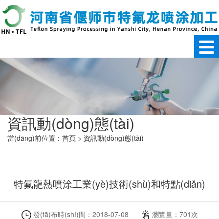
資訊動(dòng)態(tài)
當(dāng)前位置：
首頁
>
資訊動(dòng)態(tài)
特氟龍熱噴涂工業(yè)技術(shù)和特點(diǎn)
發(fā)布時(shí)間：
2018-07-08
瀏覽量：
701
次