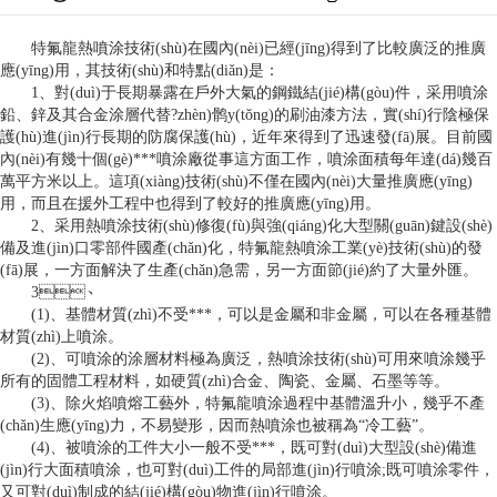
特氟龍
熱噴涂技術(shù)在國內(nèi)已經(jīng)得到了比較廣泛的推廣
應(yīng)用，其技術(shù)和特點(diǎn)是：
1、對(duì)于長期暴露在戶外大氣的鋼鐵結(jié)構(gòu)件，采用噴涂
鉛、鋅及其合金涂層代替?zhèn)鹘y(tǒng)的刷油漆方法，實(shí)行陰極保
護(hù)進(jìn)行長期的防腐保護(hù)，近年來得到了迅速發(fā)展。目前國
內(nèi)有幾十個(gè)***噴涂廠從事這方面工作，噴涂面積每年達(dá)幾百
萬平方米以上。這項(xiàng)技術(shù)不僅在國內(nèi)大量推廣應(yīng)
用，而且在援外工程中也得到了較好的推廣應(yīng)用。
2、采用熱噴涂技術(shù)修復(fù)與強(qiáng)化大型關(guān)鍵設(shè)
備及進(jìn)口零部件國產(chǎn)化，特氟龍熱噴涂工業(yè)技術(shù)的發
(fā)展，一方面解決了生產(chǎn)急需，另一方面節(jié)約了大量外匯。
3、
(1)、基體材質(zhì)不受***，可以是金屬和非金屬，可以在各種基體
材質(zhì)上噴涂。
(2)、可噴涂的涂層材料極為廣泛，熱噴涂技術(shù)可用來噴涂幾乎
所有的固體工程材料，如硬質(zhì)合金、陶瓷、金屬、石墨等等。
(3)、除火焰噴熔工藝外，特氟龍噴涂過程中基體溫升小，幾乎不產
(chǎn)生應(yīng)力，不易變形，因而熱噴涂也被稱為“冷工藝”。
(4)、被噴涂的工件大小一般不受***，既可對(duì)大型設(shè)備進
(jìn)行大面積噴涂，也可對(duì)工件的局部進(jìn)行噴涂;既可噴涂零件，
又可對(duì)制成的結(jié)構(gòu)物進(jìn)行噴涂。