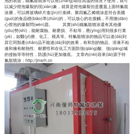
泡的表面，鐵氟龍噴涂可以長(zhǎng)期在高溫的情況下使用，就可
以減少燈泡爆裂的現(xiàn)象，就算是燈泡爆裂但是覆蓋上面特氟龍
涂層，可以將玻璃碎片進(jìn)行束縛。聚四氟乙烯噴涂是符合美國
(guó)的食品標(biāo)準(zhǔn)的，可以放心的在接觸，不用擔(dān)
心燈泡的爆裂問(wèn)題。 其實(shí)鐵氟龍噴涂還有其他優
(yōu)勢(shì)，能耐腐蝕、耐磨損、不粘等，應(yīng)用到很多行業
(yè)，如醫(yī)療、化工、模具等。特氟龍噴涂的物品可以達(dá)到
其它同類產(chǎn)品不能達(dá)到的效果，有和別的物品、溶液不粘
連和擁有耐熱性、耐磨性和在化工方面防強(qiáng)酸、強(qiáng)堿
的侵蝕等等特性，防護(hù)更加徹底。 文章內(nèi)容來(lái)源于特
氟龍噴涂：http://jmsrh.cn