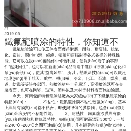
27
2019-05
鐵氟龍噴涂的特性，你知道不
鐵氟龍噴涂可以使工件表面獲得耐磨、耐熱、耐腐蝕、抗氧
化、密封、潤(rùn)滑、絕緣、輻射和房輻射等各式各樣的特殊性
能。它可以在設(shè)備維修中修舊利廢，使報(bào)廢了的零部
件“起死回生”，也可以在新產(chǎn)品制造中進(jìn)行強(qiáng)化和
預(yù)保護(hù)，使其“益壽延年”。所以，熱噴涂技術(shù)可以廣泛
地應(yīng)用于航天、航空、機(jī)械、冶金、化工、石油、煤炭、鐵
道、紡織等等許多部門。熱噴涂材料十分廣泛，高溫噴涂既可在金
屬表面，也可在陶瓷、玻璃、塑料以及木材等材料表面施加涂層。
今天，河南偃師特氟龍涂裝廠為大家總結(jié)了下鐵氟龍噴涂的
特點(diǎn)： 1、不粘性：鐵氟龍涂膜不粘性較強(qiáng)，基本
上與所有物質(zhì)都不粘合，即使與很薄的膜接觸，也會(huì)體現
(xiàn)出良好的不粘附性能。 2、耐熱性：鐵氟龍涂膜具有優
(yōu)良的耐熱和耐低溫特性。短時(shí)間可耐高溫到300℃，一般
在240℃~260℃之間可連續(xù)使用，具有顯著的熱穩(wěn)定性，
它可以在冷凍溫度下工作而不脆化，在高溫下不融化。 3、滑動