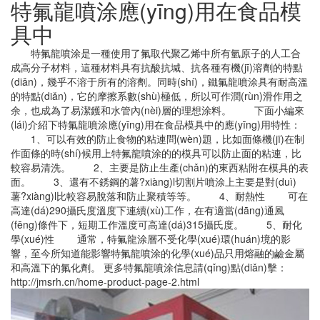
特氟龍噴涂應(yīng)用在食品模
具中
特氟龍噴涂是一種使用了氟取代聚乙烯中所有氫原子的人工合
成高分子材料，這種材料具有抗酸抗堿、抗各種有機(jī)溶劑的特點
(diǎn)，幾乎不溶于所有的溶劑。同時(shí)，鐵氟龍噴涂具有耐高溫
的特點(diǎn)，它的摩擦系數(shù)極低，所以可作潤(rùn)滑作用之
余，也成為了易潔鑊和水管內(nèi)層的理想涂料。 下面小編來
(lái)介紹下特氟龍噴涂應(yīng)用在食品模具中的應(yīng)用特性：
1、可以有效的防止食物的粘連問(wèn)題，比如面條機(jī)在制
作面條的時(shí)候用上特氟龍噴涂的的模具可以防止面的粘連，比
較容易清洗。 2、主要是防止生產(chǎn)的東西粘附在模具的表
面。 3、還有不銹鋼的薯?xiàng)l切割片噴涂上主要是對(duì)
薯?xiàng)l比較容易脫落和防止聚積等等。 4、耐熱性 可在
高達(dá)290攝氏度溫度下連續(xù)工作，在有適當(dāng)通風
(fēng)條件下，短期工作溫度可高達(dá)315攝氏度。 5、耐化
學(xué)性 通常，特氟龍涂層不受化學(xué)環(huán)境的影
響，至今所知道能影響特氟龍噴涂的化學(xué)品只用熔融的鹼金屬
和高溫下的氟化劑。 更多特氟龍噴涂信息請(qǐng)點(diǎn)擊：
http://jmsrh.cn/home-product-page-2.html