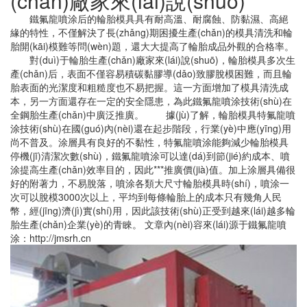
(chǎn)廠家來(lái)說(shuō)
鐵氟龍噴涂后的輪胎模具具有耐高溫、耐腐蝕、防黏濕、高絕
緣的特性，不僅解決了長(zhǎng)期困擾生產(chǎn)的模具清洗和輪
胎開(kāi)模難等問(wèn)題，還大大提高了輪胎成品外觀的合格率。
對(duì)于輪胎生產(chǎn)廠家來(lái)說(shuō)，輪胎模具多次生
產(chǎn)后，表面不僅容易積碳黏膠導(dǎo)致膠脫模困難，而且輪
胎表面的光潔度和粗糙度也不易把握。這一方面增加了模具清洗成
本，另一方面還存在一定的安全隱患，為此鐵氟龍噴涂技術(shù)在
全鋼胎生產(chǎn)中廣泛推廣。 據(jù)了解，輪胎模具特氟龍噴
涂技術(shù)在國(guó)內(nèi)還在起步階段，行業(yè)中應(yīng)用
尚不普及。涂層具有良好的不黏性，特氟龍噴涂能夠減少輪胎模具
停機(jī)清潔次數(shù)，鐵氟龍噴涂可以達(dá)到節(jié)約成本、噴
涂提高生產(chǎn)效率目的，因此***推廣價(jià)值。加上涂層具備很
好的附著力，不易脫落，噴涂各類大尺寸輪胎模具時(shí)，噴涂一
次可以脫模3000次以上，平均到每條輪胎上的成本只有幾角人民
幣，經(jīng)濟(jì)實(shí)用，因此該技術(shù)正受到越來(lái)越多輪
胎生產(chǎn)企業(yè)的青睞。 文章內(nèi)容來(lái)源于鐵氟龍噴
涂：http://jmsrh.cn