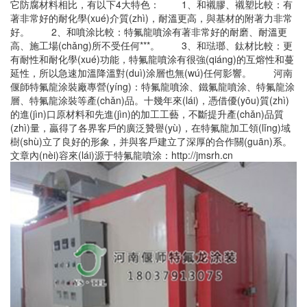
它防腐材料相比，有以下4大特色： 1、和襯膠、襯塑比較：有
著非常好的耐化學(xué)介質(zhì)，耐溫更高，與基材的附著力非常
好。 2、和噴涂比較：特氟龍噴涂有著非常好的耐磨、耐溫更
高、施工場(chǎng)所不受任何***。 3、和琺瑯、鈦材比較：更
有耐性和耐化學(xué)功能，特氟龍噴涂有很強(qiáng)的互熔性和蔓
延性，所以急速加溫降溫對(duì)涂層也無(wú)任何影響。 河南
偃師特氟龍涂裝廠專營(yíng)：特氟龍噴涂、鐵氟龍噴涂、特氟龍涂
層、特氟龍涂裝等產(chǎn)品。十幾年來(lái)，憑借優(yōu)質(zhì)
的進(jìn)口原材料和先進(jìn)的加工工藝，不斷提升產(chǎn)品質
(zhì)量，贏得了各界客戶的廣泛贊譽(yù)，在特氟龍加工領(lǐng)域
樹(shù)立了良好的形象，并與客戶建立了深厚的合作關(guān)系。
文章內(nèi)容來(lái)源于特氟龍噴涂：http://jmsrh.cn