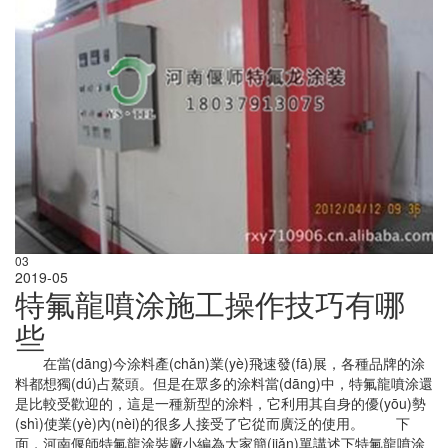
03
2019-05
特氟龍噴涂施工操作技巧有哪
些
在當(dāng)今涂料產(chǎn)業(yè)飛速發(fā)展，各種品牌的涂
料都想獨(dú)占鰲頭。但是在眾多的涂料當(dāng)中，特氟龍噴涂還
是比較受歡迎的，這是一種新型的涂料，它利用其自身的優(yōu)勢
(shì)使業(yè)內(nèi)的很多人接受了它從而廣泛的使用。 下
面，河南偃師特氟龍涂裝廠小編為大家簡(jiǎn)單講述下特氟龍噴涂