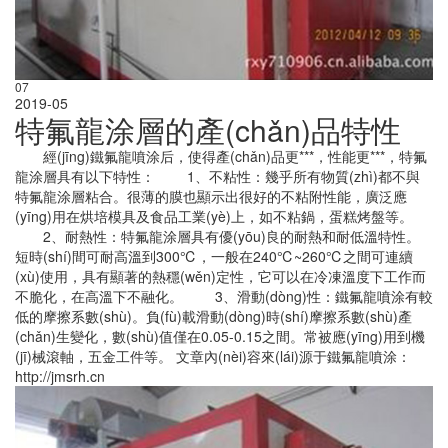
07
2019-05
特氟龍涂層的產(chǎn)品特性
經(jīng)鐵氟龍噴涂后，使得產(chǎn)品更***，性能更***，特氟
龍涂層具有以下特性： 1、不粘性：幾乎所有物質(zhì)都不與
特氟龍涂層粘合。很薄的膜也顯示出很好的不粘附性能，廣泛應
(yīng)用在烘培模具及食品工業(yè)上，如不粘鍋，蛋糕烤盤等。
2、耐熱性：特氟龍涂層具有優(yōu)良的耐熱和耐低溫特性。
短時(shí)間可耐高溫到300℃，一般在240℃~260℃之間可連續
(xù)使用，具有顯著的熱穩(wěn)定性，它可以在冷凍溫度下工作而
不脆化，在高溫下不融化。 3、滑動(dòng)性：鐵氟龍噴涂有較
低的摩擦系數(shù)。負(fù)載滑動(dòng)時(shí)摩擦系數(shù)產
(chǎn)生變化，數(shù)值僅在0.05-0.15之間。常被應(yīng)用到機
(jī)械滾軸，五金工件等。 文章內(nèi)容來(lái)源于鐵氟龍噴涂：
http://jmsrh.cn