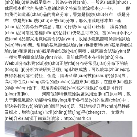
(shù)據(jù)稱為截尾樣本，其為失效數(shù)。一般來(lái)說(shuō)，
截尾樣本所含的失效信息總比完全特氟龍噴涂樣本少一些。 假
如我們知道產(chǎn)品的壽命分布，譬如是指數(shù)分布，或是分
布，或是對(duì)數(shù)正態(tài)分布，那么用截尾樣本加上產
(chǎn)品的壽命分布信息，進(jìn)行統(tǒng)計(jì)分析，獲得的產
(chǎn)品可靠性指標(biāo)的估計(jì)仍然是可靠的。當(dāng)今不少
產(chǎn)品都采用截尾壽命試驗(yàn)，以減少鐵氟龍噴涂壽命試驗
(yàn)時(shí)間。常用的截尾壽命試驗(yàn)包括定時(shí)截尾壽命試
驗(yàn)和定數(shù)截尾壽命試驗(yàn)兩種，截尾壽命試驗(yàn)是
一種常用的壽命試驗(yàn)方法。目前截尾樣本在指數(shù)分布、
Weibull分布和對(duì)數(shù)正態(tài)分布等常見(jiàn)分布下的統
(tǒng)計(jì)分析方法研究已經(jīng)比較成熟，可以較準(zhǔn)確地
獲得各種可靠性特征。但是，隨著科學(xué)技術(shù)的發(fā)展，
高可靠性長(zhǎng)壽命的產(chǎn)品越來(lái)越多，在越來(lái)越多
的場(chǎng)合下，截尾壽命試驗(yàn)也不能很好地進(jìn)行評
(píng)價(jià)。 河南偃師特氟龍涂裝廠采用進(jìn)口原材料，致
力于將鐵氟龍的功能特性應(yīng)用于各行業(yè)的生產(chǎn)中，
解決各行業(yè)的實(shí)際問(wèn)題，幫助您提升產(chǎn)品性能
及檔次，增強(qiáng)市場(chǎng)競(jìng)爭(zhēng)力。 文章內
(nèi)容來(lái)源于鐵氟龍噴涂：http://jmsrh.cn