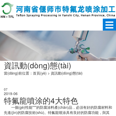
資訊動(dòng)態(tài)
當(dāng)前位置：
首頁(yè)
>
資訊動(dòng)態(tài)
07
2019-06
特氟龍噴涂的4大特色
一個(gè)性能***的防腐涂料產(chǎn)品，必須有好的防腐材料和
先進(jìn)的防腐技術(shù)。特氟龍噴涂具有良好的防腐功能，與其