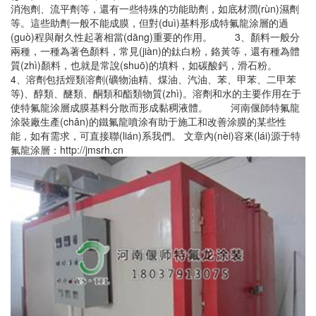
消泡劑、流平劑等，還有一些特殊的功能助劑，如底材潤(rùn)濕劑
等。這些助劑一般不能成膜，但對(duì)基料形成特氟龍涂層的過
(guò)程與耐久性起著相當(dāng)重要的作用。 3、顏料一般分
兩種，一種為著色顏料，常見(jiàn)的鈦白粉，鉻黃等，還有種為體
質(zhì)顏料，也就是常說(shuō)的填料，如碳酸鈣，滑石粉。
4、溶劑包括烴類溶劑(礦物油精、煤油、汽油、苯、甲苯、二甲苯
等)、醇類、醚類、酮類和酯類物質(zhì)。溶劑和水的主要作用在于
使特氟龍涂層成膜基料分散而形成黏稠液體。 河南偃師特氟龍
涂裝廠生產(chǎn)的鐵氟龍噴涂有助于施工和改善涂膜的某些性
能，如有需求，可直接聯(lián)系我們。 文章內(nèi)容來(lái)源于特
氟龍涂層：http://jmsrh.cn