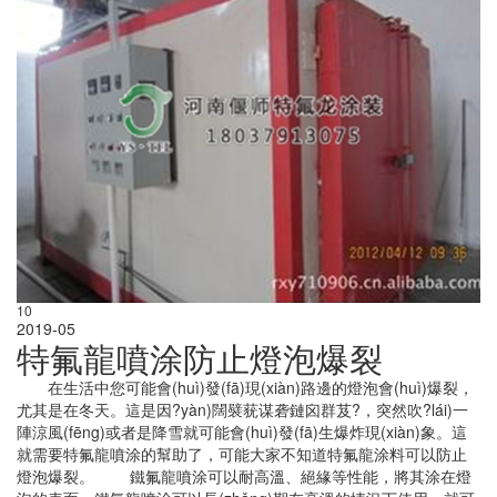
10
2019-05
特氟龍噴涂防止燈泡爆裂
在生活中您可能會(huì)發(fā)現(xiàn)路邊的燈泡會(huì)爆裂，
尤其是在冬天。這是因?yàn)闊襞莸谋砻鏈囟群芨?，突然吹?lái)一
陣涼風(fēng)或者是降雪就可能會(huì)發(fā)生爆炸現(xiàn)象。這
就需要特氟龍噴涂的幫助了，可能大家不知道特氟龍涂料可以防止
燈泡爆裂。 鐵氟龍噴涂可以耐高溫、絕緣等性能，將其涂在燈