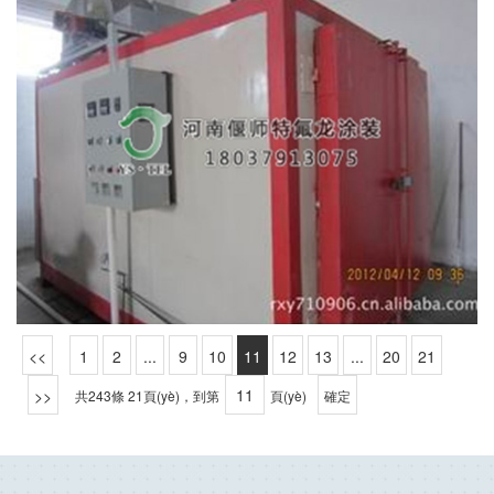
1
2
...
9
10
11
12
13
...
20
21
共243條 21頁(yè)，到第
頁(yè)
確定